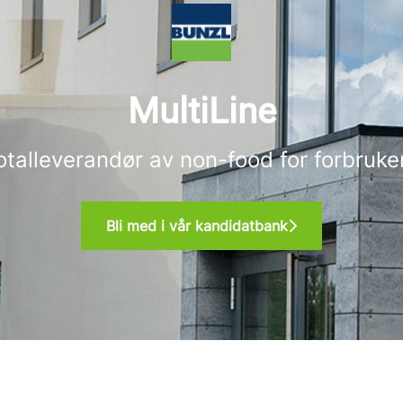
MultiLine
otalleverandør av non-food for forbruke
Bli med i vår kandidatbank