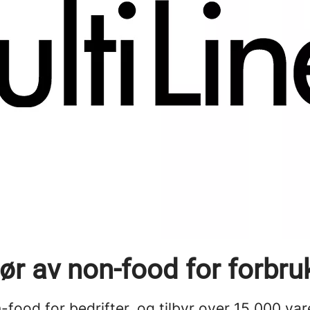
dør av non-food for forbru
food for bedrifter, og tilbyr over 15 000 varen