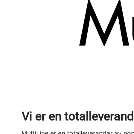
Vi er en totalleveran
MultiLine er en totalleverandør av non-