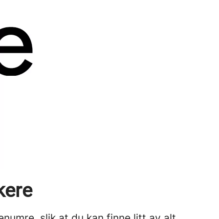
kere
umre, slik at du kan finne litt av alt